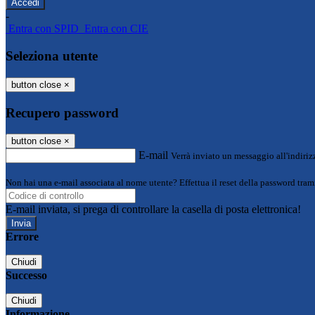
-
Entra con SPID
Entra con CIE
Seleziona utente
button close
×
Recupero password
button close
×
E-mail
Verrà inviato un messaggio all'indirizz
Non hai una e-mail associata al nome utente? Effettua il reset della password tram
E-mail inviata, si prega di controllare la casella di posta elettronica!
Errore
Chiudi
Successo
Chiudi
Informazione