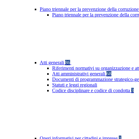
Piano triennale per la prevenzione della corruzione
Piano triennale per la prevenzione della co
Atti generali
86
Riferimenti normativi su organizzazione e at
Atti amministrativi generali
68
Documenti di programmazione strategico-ge
Statuti e leggi regionali
Codice disciplinare e codice di condotta
3
Oneri informativi per cittadini e imprese
1