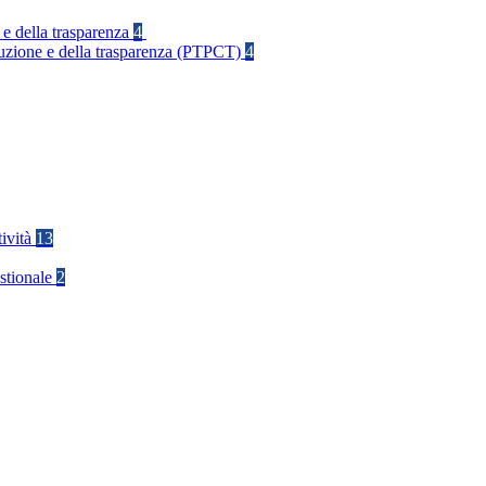
 e della trasparenza
4
rruzione e della trasparenza (PTPCT)
4
tività
13
stionale
2