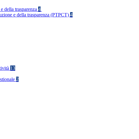
 e della trasparenza
4
rruzione e della trasparenza (PTPCT)
4
tività
13
stionale
2