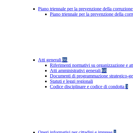
Piano triennale per la prevenzione della corruzione
Piano triennale per la prevenzione della co
Atti generali
86
Riferimenti normativi su organizzazione e at
Atti amministrativi generali
68
Documenti di programmazione strategico-ge
Statuti e leggi regionali
Codice disciplinare e codice di condotta
3
Oneri informativi per cittadini e imprese
1