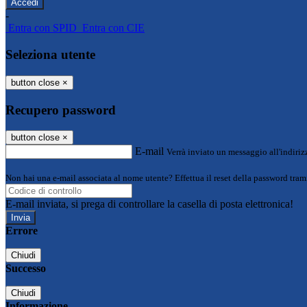
-
Entra con SPID
Entra con CIE
Seleziona utente
button close
×
Recupero password
button close
×
E-mail
Verrà inviato un messaggio all'indirizz
Non hai una e-mail associata al nome utente? Effettua il reset della password tram
E-mail inviata, si prega di controllare la casella di posta elettronica!
Errore
Chiudi
Successo
Chiudi
Informazione