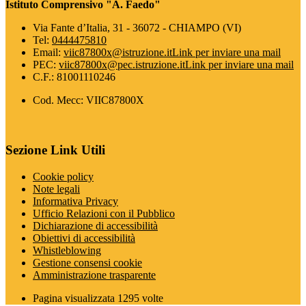
Istituto Comprensivo "A. Faedo"
Via Fante d’Italia, 31 - 36072 - CHIAMPO (VI)
Tel:
0444475810
Email:
viic87800x@istruzione.it
Link per inviare una mail
PEC:
viic87800x@pec.istruzione.it
Link per inviare una mail
C.F.: 81001110246
Cod. Mecc: VIIC87800X
Sezione Link Utili
Cookie policy
Note legali
Informativa Privacy
Ufficio Relazioni con il Pubblico
Dichiarazione di accessibilità
Obiettivi di accessibilità
Whistleblowing
Gestione consensi cookie
Amministrazione trasparente
Pagina visualizzata
1295
volte