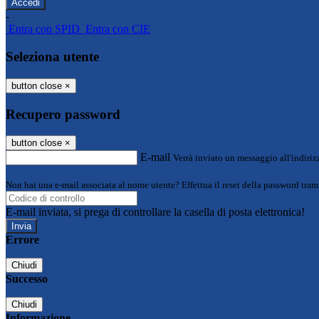
-
Entra con SPID
Entra con CIE
Seleziona utente
button close
×
Recupero password
button close
×
E-mail
Verrà inviato un messaggio all'indirizz
Non hai una e-mail associata al nome utente? Effettua il reset della password tram
E-mail inviata, si prega di controllare la casella di posta elettronica!
Errore
Chiudi
Successo
Chiudi
Informazione