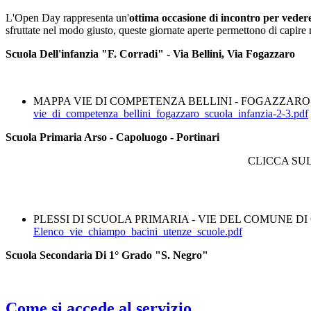
L'Open Day rappresenta un'
ottima occasione di incontro per vedere l
sfruttate nel modo giusto, queste giornate aperte permettono di capire
Scuola Dell'infanzia "F. Corradi" - Via Bellini, Via Fogazzaro
MAPPA VIE DI COMPETENZA BELLINI - FOGAZZARO
vie_di_competenza_bellini_fogazzaro_scuola_infanzia-2-3.pdf
Scuola Primaria Arso - Capoluogo - Portinari
CLICCA SUL
PLESSI DI SCUOLA PRIMARIA - VIE DEL COMUNE D
Elenco_vie_chiampo_bacini_utenze_scuole.pdf
Scuola Secondaria Di 1° Grado "S. Negro"
Come si accede al servizio