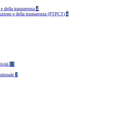
 e della trasparenza
4
rruzione e della trasparenza (PTPCT)
4
tività
13
stionale
2