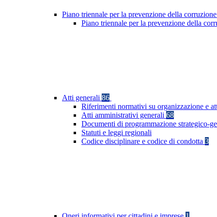
Piano triennale per la prevenzione della corruzione
Piano triennale per la prevenzione della co
Atti generali
86
Riferimenti normativi su organizzazione e at
Atti amministrativi generali
68
Documenti di programmazione strategico-ge
Statuti e leggi regionali
Codice disciplinare e codice di condotta
3
Oneri informativi per cittadini e imprese
1