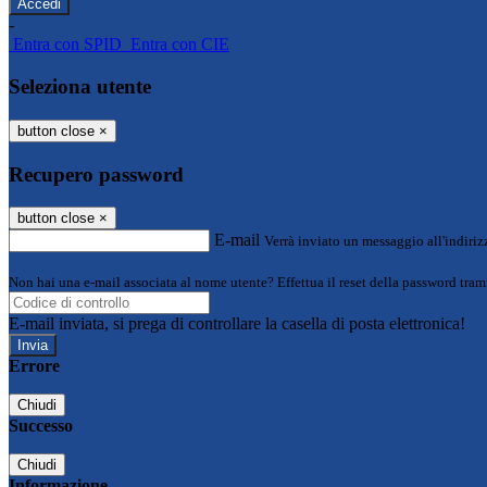
-
Entra con SPID
Entra con CIE
Seleziona utente
button close
×
Recupero password
button close
×
E-mail
Verrà inviato un messaggio all'indirizz
Non hai una e-mail associata al nome utente? Effettua il reset della password tram
E-mail inviata, si prega di controllare la casella di posta elettronica!
Errore
Chiudi
Successo
Chiudi
Informazione