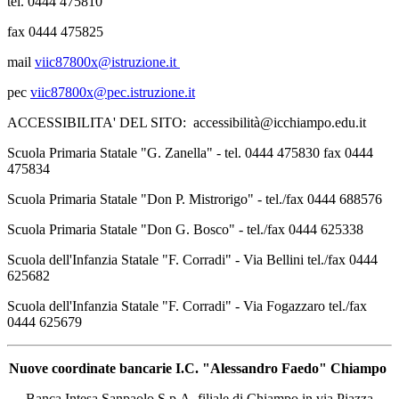
tel. 0444 475810
fax 0444 475825
mail
viic87800x@istruzione.it
pec
viic87800x@pec.istruzione.it
ACCESSIBILITA' DEL SITO: accessibilità@icchiampo.edu.it
Scuola Primaria Statale "G. Zanella" - tel. 0444 475830 fax 0444
475834
Scuola Primaria Statale "Don P. Mistrorigo" - tel./fax 0444 688576
Scuola Primaria Statale "Don G. Bosco" - tel./fax 0444 625338
Scuola dell'Infanzia Statale "F. Corradi" - Via Bellini tel./fax 0444
625682
Scuola dell'Infanzia Statale "F. Corradi" - Via Fogazzaro tel./fax
0444 625679
Nuove coordinate bancarie I.C. "Alessandro Faedo" Chiampo
Banca Intesa Sanpaolo S.p.A. filiale di Chiampo in via Piazza