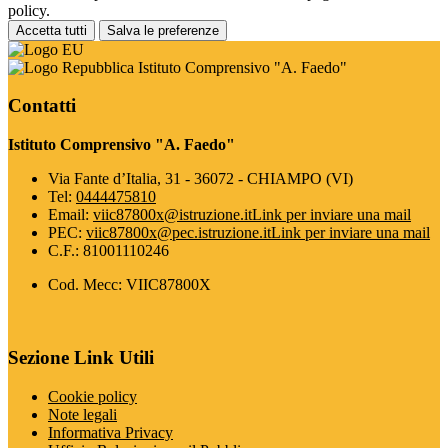
policy.
Accetta tutti
Salva le preferenze
Istituto Comprensivo "A. Faedo"
Contatti
Istituto Comprensivo "A. Faedo"
Via Fante d’Italia, 31 - 36072 - CHIAMPO (VI)
Tel:
0444475810
Email:
viic87800x@istruzione.it
Link per inviare una mail
PEC:
viic87800x@pec.istruzione.it
Link per inviare una mail
C.F.: 81001110246
Cod. Mecc: VIIC87800X
Sezione Link Utili
Cookie policy
Note legali
Informativa Privacy