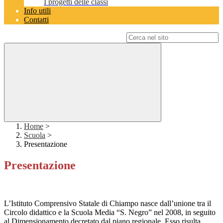
I progetti delle classi
Info utili
Contatti
Campo di ricerca per le pagine del sito
Home
>
Scuola
>
Presentazione
Presentazione
L’Istituto Comprensivo Statale di Chiampo nasce dall’unione tra il
Circolo didattico e la Scuola Media “S. Negro” nel 2008, in seguito
al Dimensionamento decretato dal piano regionale. Esso risulta