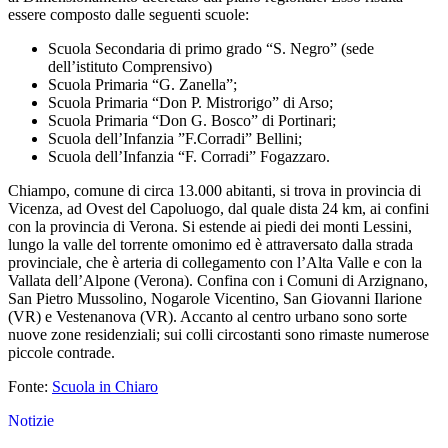
essere composto dalle seguenti scuole:
Scuola Secondaria di primo grado “S. Negro” (sede
dell’istituto Comprensivo)
Scuola Primaria “G. Zanella”;
Scuola Primaria “Don P. Mistrorigo” di Arso;
Scuola Primaria “Don G. Bosco” di Portinari;
Scuola dell’Infanzia ”F.Corradi” Bellini;
Scuola dell’Infanzia “F. Corradi” Fogazzaro.
Chiampo, comune di circa 13.000 abitanti, si trova in provincia di
Vicenza, ad Ovest del Capoluogo, dal quale dista 24 km, ai confini
con la provincia di Verona. Si estende ai piedi dei monti Lessini,
lungo la valle del torrente omonimo ed è attraversato dalla strada
provinciale, che è arteria di collegamento con l’Alta Valle e con la
Vallata dell’Alpone (Verona). Confina con i Comuni di Arzignano,
San Pietro Mussolino, Nogarole Vicentino, San Giovanni Ilarione
(VR) e Vestenanova (VR). Accanto al centro urbano sono sorte
nuove zone residenziali; sui colli circostanti sono rimaste numerose
piccole contrade.
Fonte:
Scuola in Chiaro
Notizie