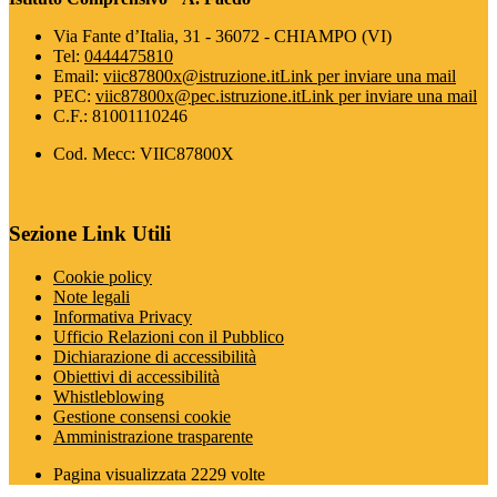
Via Fante d’Italia, 31 - 36072 - CHIAMPO (VI)
Tel:
0444475810
Email:
viic87800x@istruzione.it
Link per inviare una mail
PEC:
viic87800x@pec.istruzione.it
Link per inviare una mail
C.F.: 81001110246
Cod. Mecc: VIIC87800X
Sezione Link Utili
Cookie policy
Note legali
Informativa Privacy
Ufficio Relazioni con il Pubblico
Dichiarazione di accessibilità
Obiettivi di accessibilità
Whistleblowing
Gestione consensi cookie
Amministrazione trasparente
Pagina visualizzata
2229
volte