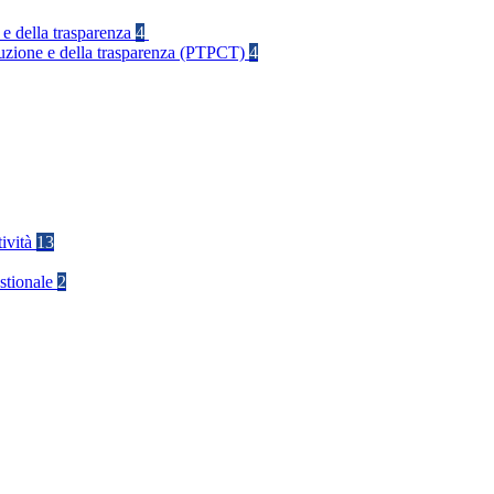
 e della trasparenza
4
rruzione e della trasparenza (PTPCT)
4
tività
13
stionale
2