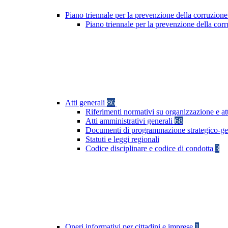
Piano triennale per la prevenzione della corruzione
Piano triennale per la prevenzione della co
Atti generali
86
Riferimenti normativi su organizzazione e at
Atti amministrativi generali
68
Documenti di programmazione strategico-ge
Statuti e leggi regionali
Codice disciplinare e codice di condotta
3
Oneri informativi per cittadini e imprese
1