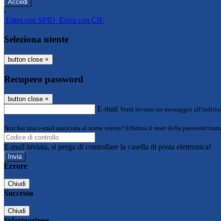
-
Entra con SPID
Entra con CIE
Seleziona utente
button close
×
Recupero password
button close
×
E-mail
Verrà inviato un messaggio all'indirizz
Non hai una e-mail associata al nome utente? Effettua il reset della password tram
E-mail inviata, si prega di controllare la casella di posta elettronica!
Errore
Chiudi
Successo
Chiudi
Informazione