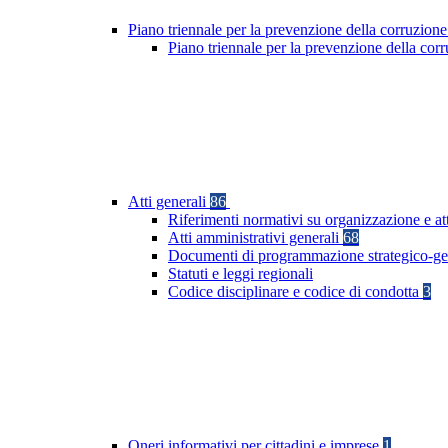
Piano triennale per la prevenzione della corruzione
Piano triennale per la prevenzione della co
Atti generali
86
Riferimenti normativi su organizzazione e at
Atti amministrativi generali
68
Documenti di programmazione strategico-ge
Statuti e leggi regionali
Codice disciplinare e codice di condotta
3
Oneri informativi per cittadini e imprese
1