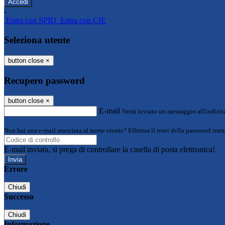
-
Entra con SPID
Entra con CIE
Seleziona utente
button close
×
Recupero password
button close
×
E-mail
Verrà inviato un messaggio all'indirizz
Non hai una e-mail associata al nome utente? Effettua il reset della password tram
E-mail inviata, si prega di controllare la casella di posta elettronica!
Errore
Chiudi
Successo
Chiudi
Informazione