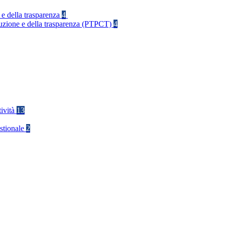
 e della trasparenza
4
rruzione e della trasparenza (PTPCT)
4
tività
13
stionale
2