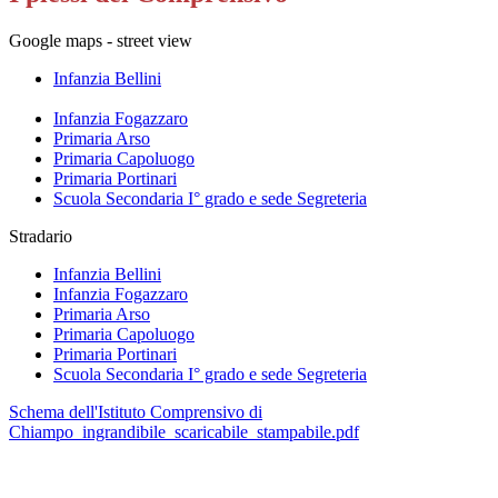
Google maps - street view
Infanzia Bellini
Infanzia Fogazzaro
Primaria Arso
Primaria Capoluogo
Primaria Portinari
Scuola Secondaria I° grado
e sede Segreteria
Stradario
Infanzia Bellini
Infanzia Fogazzaro
Primaria Arso
Primaria Capoluogo
Primaria Portinari
Scuola Secondaria I° grado e sede Segreteria​
Schema dell'Istituto Comprensivo di
Chiampo_ingrandibile_scaricabile_stampabile.pdf