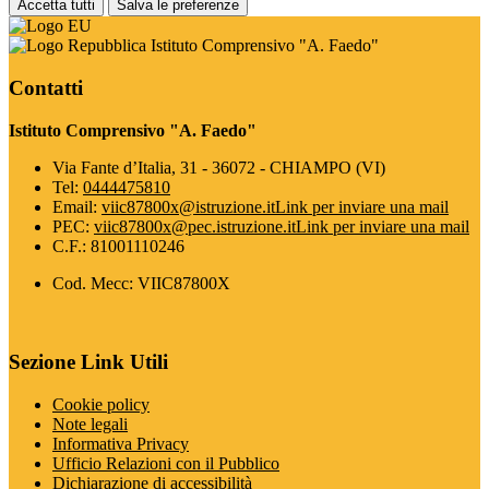
Accetta tutti
Salva le preferenze
Istituto Comprensivo "A. Faedo"
Contatti
Istituto Comprensivo "A. Faedo"
Via Fante d’Italia, 31 - 36072 - CHIAMPO (VI)
Tel:
0444475810
Email:
viic87800x@istruzione.it
Link per inviare una mail
PEC:
viic87800x@pec.istruzione.it
Link per inviare una mail
C.F.: 81001110246
Cod. Mecc: VIIC87800X
Sezione Link Utili
Cookie policy
Note legali
Informativa Privacy
Ufficio Relazioni con il Pubblico
Dichiarazione di accessibilità