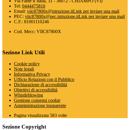
Via Fante d’Italia, 31 - 36072 - CHIAMPO (VI)
Tel:
0444475810
Email:
viic87800x@istruzione.it
Link per inviare una mail
PEC:
viic87800x@pec.istruzione.it
Link per inviare una mail
C.F.: 81001110246
Cod. Mecc: VIIC87800X
Sezione Link Utili
Cookie policy
Note legali
Informativa Privacy
Ufficio Relazioni con il Pubblico
Dichiarazione di accessibilità
Obiettivi di accessibilità
Whistleblowing
Gestione consensi cookie
Amministrazione trasparente
Pagina visualizzata
583
volte
Sezione Copyright