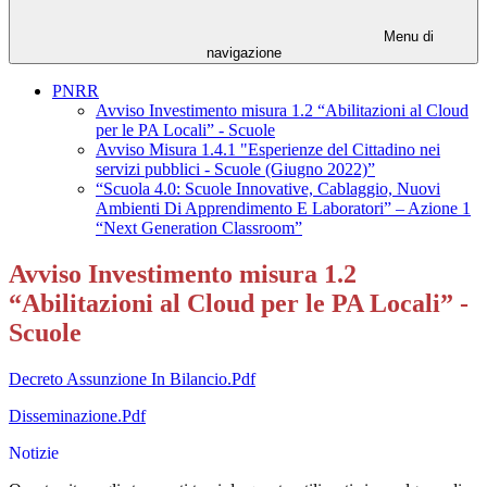
Menu di
navigazione
PNRR
Avviso Investimento misura 1.2 “Abilitazioni al Cloud
per le PA Locali” - Scuole
Avviso Misura 1.4.1 "Esperienze del Cittadino nei
servizi pubblici - Scuole (Giugno 2022)”
“Scuola 4.0: Scuole Innovative, Cablaggio, Nuovi
Ambienti Di Apprendimento E Laboratori” – Azione 1
“Next Generation Classroom”
Avviso Investimento misura 1.2
“Abilitazioni al Cloud per le PA Locali” -
Scuole
Decreto Assunzione In Bilancio.Pdf
Disseminazione.Pdf
Notizie