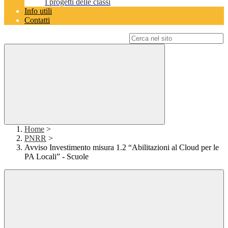
I progetti delle classi
Info utili
Contatti
Campo di ricerca per le pagine del sito
Home
>
PNRR
>
Avviso Investimento misura 1.2 “Abilitazioni al Cloud per le
PA Locali” - Scuole