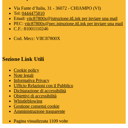
Via Fante d’Italia, 31 - 36072 - CHIAMPO (VI)
Tel:
0444475810
Email:
viic87800x@istruzione.it
Link per inviare una mail
PEC:
viic87800x@pec.istruzione.it
Link per inviare una mail
C.F.: 81001110246
Cod. Mecc: VIIC87800X
Sezione Link Utili
Cookie policy
Note legali
Informativa Privacy
Ufficio Relazioni con il Pubblico
Dichiarazione di accessibilità
Obiettivi di accessibilità
Whistleblowing
Gestione consensi cookie
Amministrazione trasparente
Pagina visualizzata
1109
volte