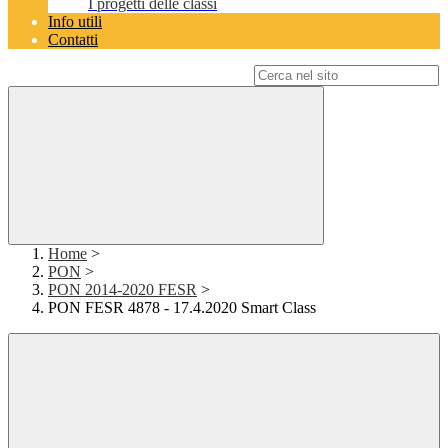
I progetti delle classi
Info utili
Contatti
Campo di ricerca per le pagine del sito
Home
>
PON
>
PON 2014-2020 FESR
>
PON FESR 4878 - 17.4.2020 Smart Class