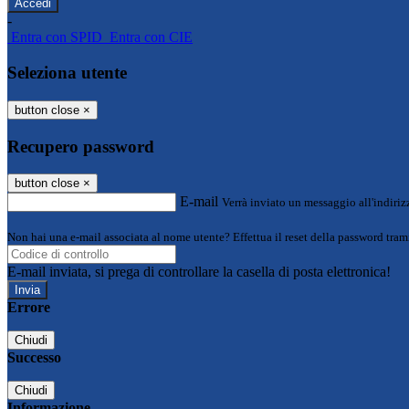
-
Entra con SPID
Entra con CIE
Seleziona utente
button close
×
Recupero password
button close
×
E-mail
Verrà inviato un messaggio all'indirizz
Non hai una e-mail associata al nome utente? Effettua il reset della password tram
E-mail inviata, si prega di controllare la casella di posta elettronica!
Errore
Chiudi
Successo
Chiudi
Informazione