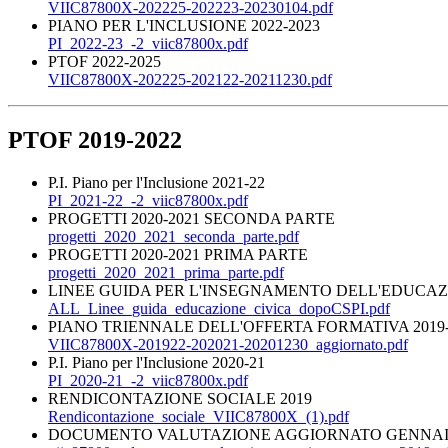
VIIC87800X-202225-202223-20230104.pdf
PIANO PER L'INCLUSIONE 2022-2023
PI_2022-23_-2_viic87800x.pdf
PTOF 2022-2025
VIIC87800X-202225-202122-20211230.pdf
PTOF 2019-2022
P.I. Piano per l'Inclusione 2021-22
PI_2021-22_-2_viic87800x.pdf
PROGETTI 2020-2021 SECONDA PARTE
progetti_2020_2021_seconda_parte.pdf
PROGETTI 2020-2021 PRIMA PARTE
progetti_2020_2021_prima_parte.pdf
LINEE GUIDA PER L'INSEGNAMENTO DELL'EDUCAZ
ALL_Linee_guida_educazione_civica_dopoCSPI.pdf
PIANO TRIENNALE DELL'OFFERTA FORMATIVA 2019-202
VIIC87800X-201922-202021-20201230_aggiornato.pdf
P.I. Piano per l'Inclusione 2020-21
PI_2020-21_-2_viic87800x.pdf
RENDICONTAZIONE SOCIALE 2019
Rendicontazione_sociale_VIIC87800X_(1).pdf
DOCUMENTO VALUTAZIONE AGGIORNATO GENNAIO